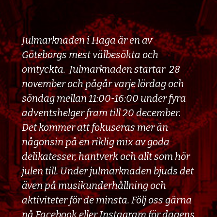
Julmarknaden i Haga är en av
Göteborgs mest välbesökta och
omtyckta. Julmarknaden startar 28
november och pågår varje lördag och
söndag mellan 11:00-16:00 under fyra
adventshelger fram till 20 december.
Det kommer att fokuseras mer än
någonsin på en riklig mix av goda
delikatesser, hantverk och allt som hör
julen till. Under julmarknaden bjuds det
även på musikunderhållning och
aktiviteter för de minsta. Följ oss gärna
på
Facebook
eller
Instagram
för dagens