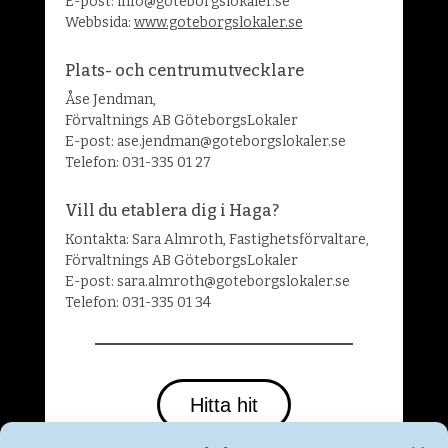
E-post: info@goteborgslokaler.se
Webbsida:
www.goteborgslokaler.se
Plats- och centrumutvecklare
Åse Jendman,
Förvaltnings AB GöteborgsLokaler
E-post: ase.jendman@goteborgslokaler.se
Telefon: 031-335 01 27
Vill du etablera dig i Haga?
Kontakta:
Sara Almroth
, Fastighetsförvaltare,
Förvaltnings AB GöteborgsLokaler
E-post: sara.almroth@goteborgslokaler.se
Telefon: 031-335 01 34
Hitta hit