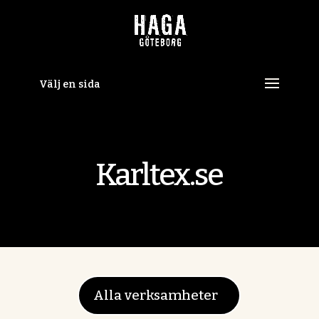
Skip
to
content
Välj en sida
Karltex.se
Alla verksamheter