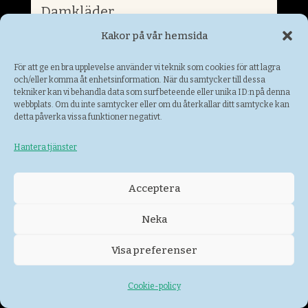
Damkläder
Kakor på vår hemsida
För att ge en bra upplevelse använder vi teknik som cookies för att lagra
och/eller komma åt enhetsinformation. När du samtycker till dessa
tekniker kan vi behandla data som surfbeteende eller unika ID:n på denna
webbplats. Om du inte samtycker eller om du återkallar ditt samtycke kan
detta påverka vissa funktioner negativt.
Hantera tjänster
Acceptera
Neka
Jacob´s Café
Visa preferenser
Café
Cookie-policy