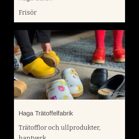
Frisör
Haga Trätoffelfabrik
Trätofflor och ullprodukter,
hantverk