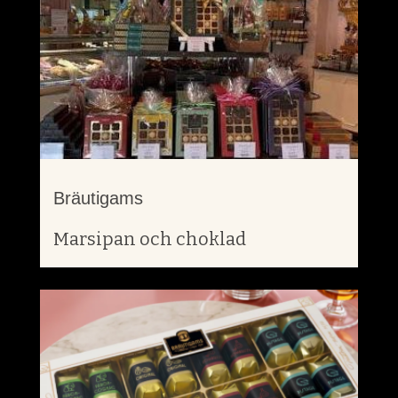
Bräutigams
Marsipan och choklad