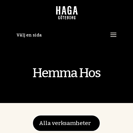
Skip
to
content
Välj en sida
Hemma Hos
Alla verksamheter