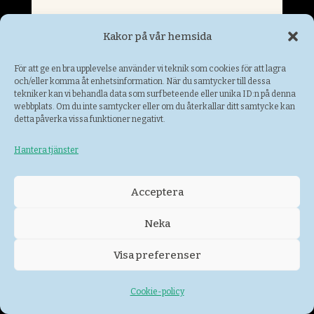
Livsmedelsbutik
Kakor på vår hemsida
För att ge en bra upplevelse använder vi teknik som cookies för att lagra
och/eller komma åt enhetsinformation. När du samtycker till dessa
tekniker kan vi behandla data som surfbeteende eller unika ID:n på denna
webbplats. Om du inte samtycker eller om du återkallar ditt samtycke kan
detta påverka vissa funktioner negativt.
Hantera tjänster
Acceptera
Neka
Indigo Design
Visa preferenser
Damkläder
Cookie-policy