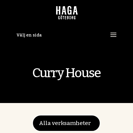
Skip
to
content
Välj en sida
Curry House
Alla verksamheter