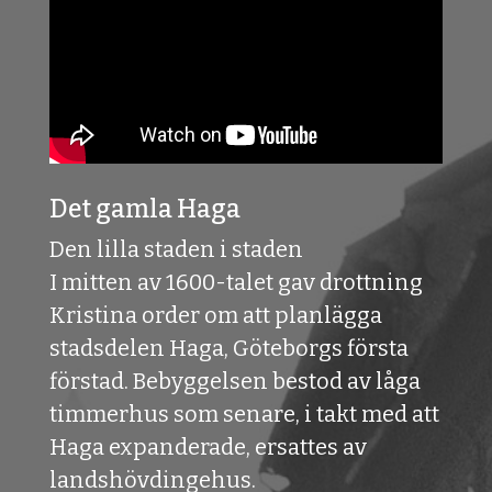
Det gamla Haga
Den lilla staden i staden
I mitten av 1600-talet gav drottning
Kristina order om att planlägga
stadsdelen Haga, Göteborgs första
förstad. Bebyggelsen bestod av låga
timmerhus som senare, i takt med att
Haga expanderade, ersattes av
landshövdingehus.