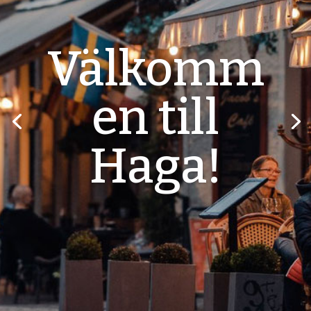
Välkomm
en till
Haga!