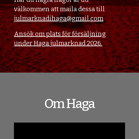
välkommen att maila dessa till
julmarknadihaga@gmail.com
Ansök om plats för försäljning
under Haga julmarknad 2026.
Om Haga