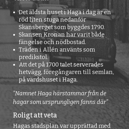
Det äldsta huset i Haga i dag är en
röd liten stuga nedanför
Skansberget som byggdes 1790.
Skansen Kronan har varit både
fängelse och nödbostad.
Träden i Allén använts som
predikstol.
Att det på 1700 talet serverades
hetvägg, föregångaren till semlan,
på värdshuset i Haga.
”Namnet Haga härstammar från de
hagar som ursprungligen fanns där”
Roligt att veta
Hagas stadsplan var upprättad med