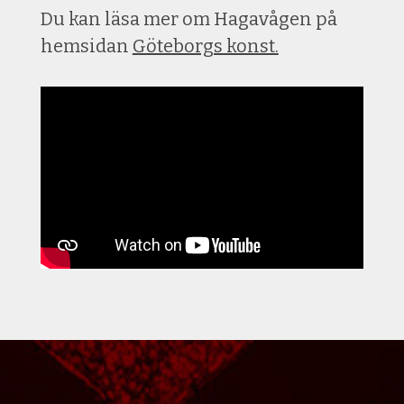
Du kan läsa mer om Hagavågen på
hemsidan
Göteborgs konst.