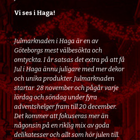
Vi ses i Haga!
Julmarknaden i Haga är en av
Göteborgs mest välbesökta och
omtyckta. I år satsas det extra på att få
Jul i Haga ännu juligare med mer dekor
och unika produkter. Julmarknaden
startar 28 november och pågår varje
lördag och söndag under fyra
adventshelger fram till 20 december.
Det kommer att fokuseras mer än
någonsin på en riklig mix av goda
delikatesser och allt som hör julen till.