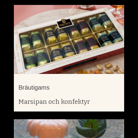
Bräutigams
Marsipan och konfektyr