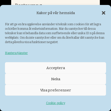
Restaurang
Kakor på vår hemsida
För att ge en bra upplevelse använder vi teknik som cookies för att lagra
och/eller komma åt enhetsinformation. När du samtycker till dessa
tekniker kan vi behandla data som surfbeteende eller unika ID:n på denna
webbplats. Om du inte samtycker eller om du återkallar ditt samtycke kan
detta påverka vissa funktioner negativt.
Hantera tjänster
Acceptera
Neka
Herrings & Co
Visa preferenser
Hantverk och design
Cookie-policy