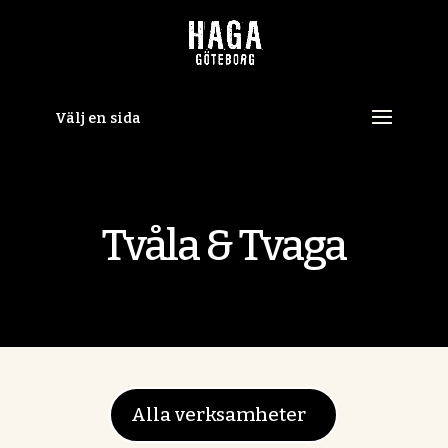
Skip
to
content
Välj en sida
Tvåla & Tvaga
Alla verksamheter