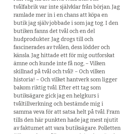
tvålfabrik var inte självklar från början. Jag
ramlade mer in i en chans att köpa en
butik jag själv jobbade i som jag tog. I den
butiken fanns det tvål och en del
hudprodukter. Jag drogs till och
fascinerades av tvålen, dess lödder och
känsla. Jag hittade ett för mig outforskat
ämne och kunde inte få nog, – Vilken
skillnad på tvål och tvål! – Och vilken
historia! – Och vilket hantverk som ligger
bakom riktig tvål. Efter ett tag som
butiksägare gick jag en helgkurs i
tvåltillverkning och bestämde mig i
samma veva för att satsa helt på tvål. Fram
tills den här punkten hade jag mest njutit
av faktumet att vara butiksägare. Polletten