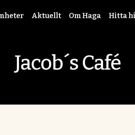
mheter
Aktuellt
Om Haga
Hitta h
Jacob´s Café