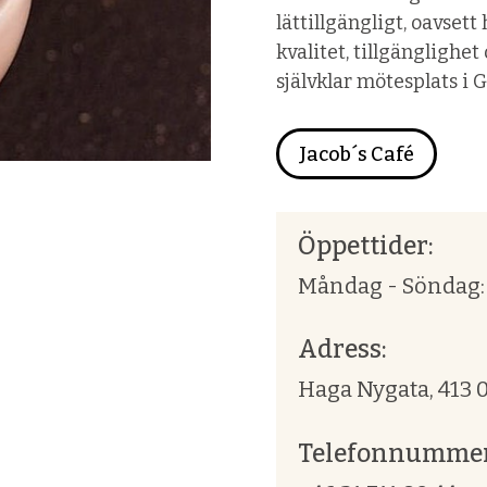
lättillgängligt, oavset
kvalitet, tillgänglighet
självklar mötesplats i 
Jacob´s Café
Öppettider:
Måndag - Söndag: 
Adress:
Haga Nygata, 413 
Telefonnummer