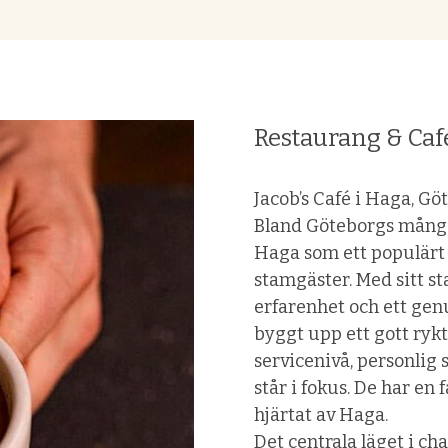
Restaurang & Caf
Jacob’s Café i Haga, Gö
Bland Göteborgs många 
Haga som ett populärt 
stamgäster. Med sitt 
erfarenhet och ett gen
byggt upp ett gott rykt
servicenivå, personlig 
står i fokus. De har en 
hjärtat av Haga.
Det centrala läget i ch