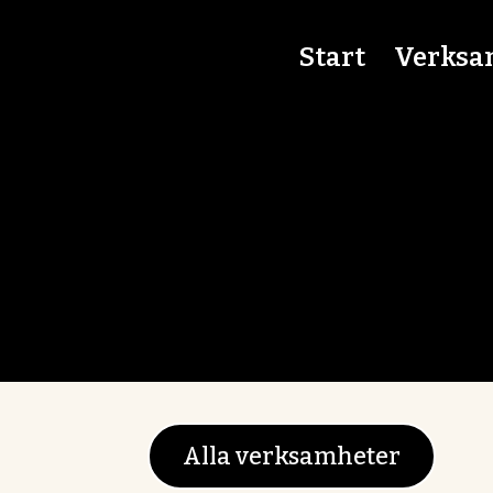
Skip
to
Start
Verksa
content
Alla verksamheter