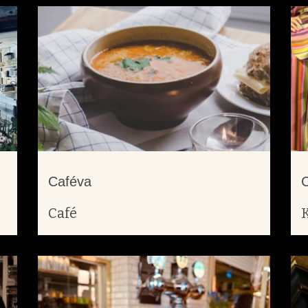
Caféva
C
Café