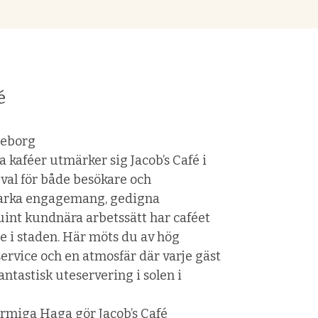
é
teborg
kaféer utmärker sig Jacob’s Café i
val för både besökare och
starka engagemang, gedigna
uint kundnära arbetssätt har caféet
e i staden. Här möts du av hög
service och en atmosfär där varje gäst
fantastisk uteservering i solen i
armiga Haga gör Jacob’s Café