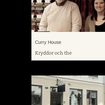
Curry House
Kryddor och the