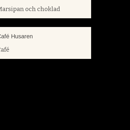
Marsipan och choklad
Café Husaren
Café