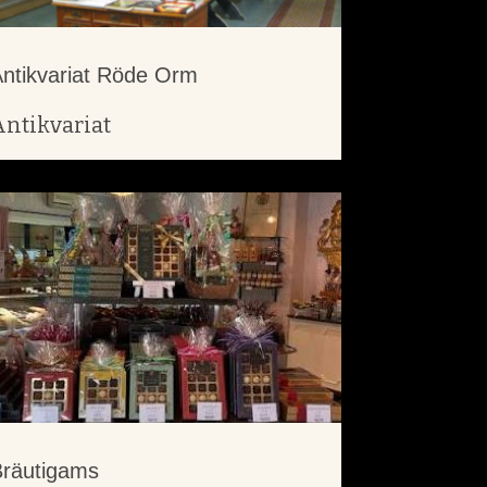
ntikvariat Röde Orm
Antikvariat
räutigams